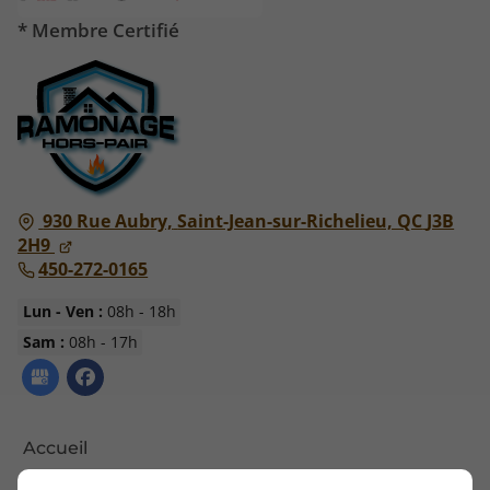
* Membre Certifié
930 Rue Aubry,
Saint-Jean-sur-Richelieu, QC
J3B
2H9
450-272-0165
Lun - Ven :
08h - 18h
Sam :
08h - 17h
Accueil
Nous contacter