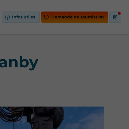
Infos utiles
Demande de soumission
ranby