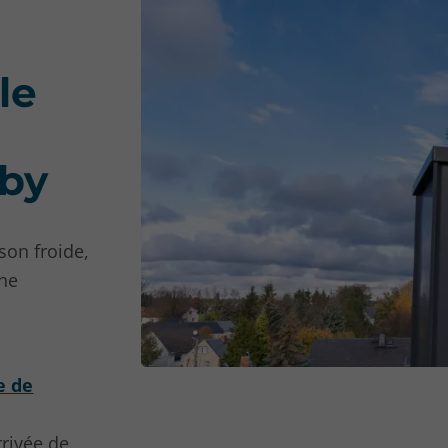
le
nby
son froide,
nne
e de
rrivée de