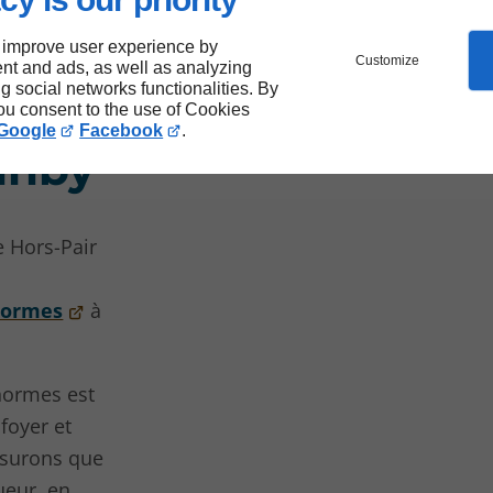
 improve user experience by
Customize
nt and ads, as well as analyzing
ng social networks functionalities. By
rme
you consent to the use of Cookies
Google
Facebook
.
anby
 Hors-Pair
normes
à
normes est
 foyer et
ssurons que
ueur, en