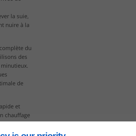
ver la suie,
t nuire à la
 complète du
tilisons des
 minutieux.
ues
timale de
apide et
un chauffage
nby.
cy is our priority