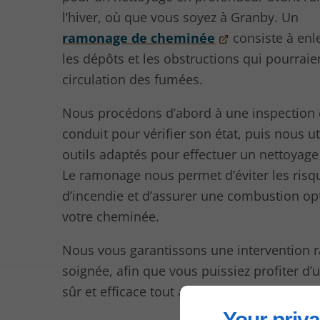
l’hiver, où que vous soyez à Granby. Un
ramonage de cheminée
consiste à enle
les dépôts et les obstructions qui pourraien
circulation des fumées.
Nous procédons d’abord à une inspection
conduit pour vérifier son état, puis nous u
outils adaptés pour effectuer un nettoyage
Le ramonage nous permet d’éviter les risq
d’incendie et d’assurer une combustion op
votre cheminée.
Nous vous garantissons une intervention r
soignée, afin que vous puissiez profiter d’
sûr et efficace tout au long de l’hiver à Gra
Your priva