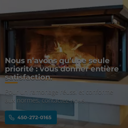
Nous n’avons qu’une seule
priorité : vous donner entière
satisfaction.
Pour un ramonage réussi et conforme
aux normes, contactez-nous.
450-272-0165