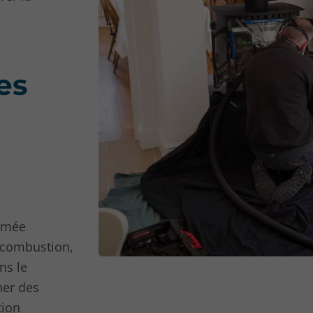
es
fumée
 combustion,
ns le
ner des
tion