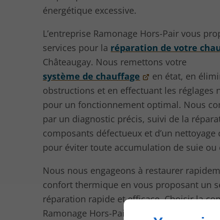
énergétique excessive.
L’entreprise Ramonage Hors-Pair vous pro
services pour la
réparation de votre cha
Châteaugay. Nous remettons votre
système de chauffage
en état, en élimi
obstructions et en effectuant les réglages 
pour un fonctionnement optimal. Nous 
par un diagnostic précis, suivi de la répara
composants défectueux et d’un nettoyage
pour éviter toute accumulation de suie ou 
Nous nous engageons à restaurer rapidem
confort thermique en vous proposant un s
réparation rapide et efficace. Choisir la c
Ramonage Hors-Pair, c’est profiter de solu