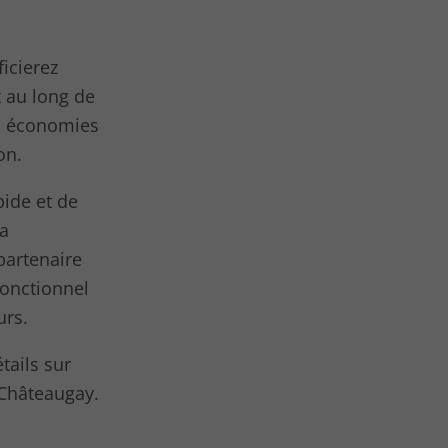
icierez
 au long de
es économies
on.
ide et de
La
partenaire
fonctionnel
urs.
tails sur
 Châteaugay.