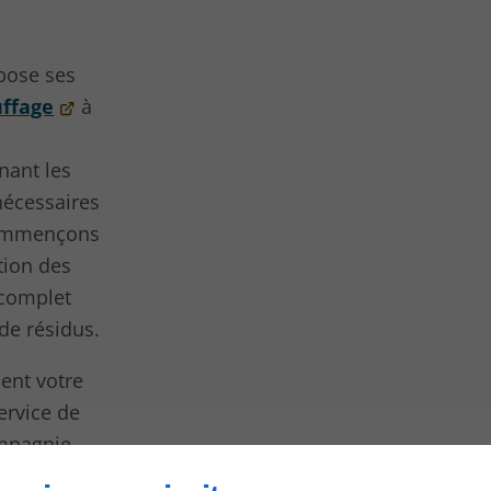
pose ses
uffage
à
nant les
nécessaires
commençons
tion des
 complet
de résidus.
ent votre
ervice de
ompagnie
tions de