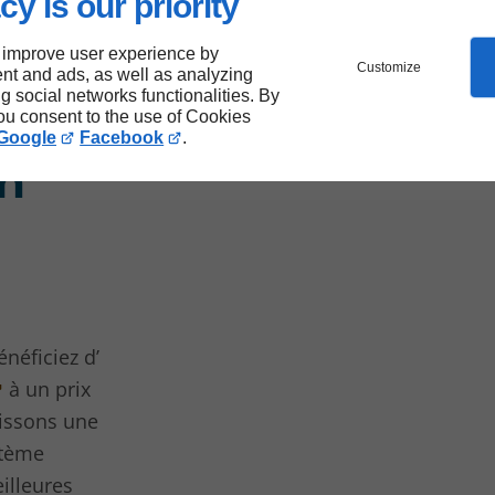
cy is our priority
 improve user experience by
Customize
nt and ads, as well as analyzing
ng social networks functionalities. By
ation
you consent to the use of Cookies
Google
Facebook
.
un
néficiez d’
à un prix
lissons une
stème
eilleures