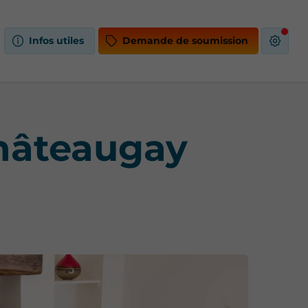
Infos utiles
Demande de soumission
Châteaugay